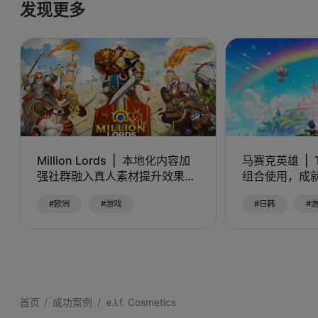
发现更多
Million Lords
本地化内容加
马赛克英雄
强社群融入真人素材提升效果转
组合使用，成
化
#欧洲
#游戏
#日韩
#
首页
成功案例
e.l.f. Cosmetics