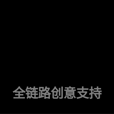
打造潮流热点
借助 TikTok 平台流量，创造
流行趋势，放大传播效能
全链路创意支持