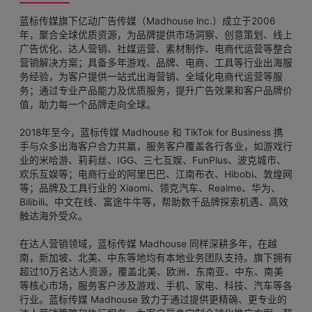
蓝标传媒旗下亿动广告传媒（Madhouse lnc.）成立于2006
年，聚合全球优质资源，为品牌提供市场洞察、创意策划、线上
广告优化、达人营销、社媒运营、素材制作、电商代运营等整合
营销解决方案；具备多年游戏、品牌、电商、工具等行业出海服
务经验，为客户提供一站式出海营销、全域化电商代运营等服
务；通过专业产品能力及优质服务，提升广告效果和客户品牌价
值，助力每一个品牌走向全球。
2018年至今，蓝标传媒 Madhouse 和 TikTok for Business 携
手与众多出海客户合力共赢，服务客户覆盖各行各业，如游戏行
业的米哈游、莉莉丝、IGG、三七互娱、FunPlus、波克城市、
欢乐互娱等；电商行业的阿里巴巴、江南布衣、Hibobi、敦煌网
等；品牌及工具行业的 Xiaomi、领克汽车、Realme、华为、
Bilibili、中文在线、富途牛牛等，帮助数千品牌探索机遇、高效
触达海外受众。
在达人营销领域，蓝标传媒 Madhouse 同样深耕多年，在越
南，新加坡、北美、中东等地均有本地业务团队支持。旗下拥有
超过10万名达人资源，覆盖北美、欧洲、东南亚、中东、南美
等核心市场，服务客户涉及游戏、手机、家电、科技、汽车等各
行业。蓝标传媒 Madhouse 致力于通过提供更精确、更专业的