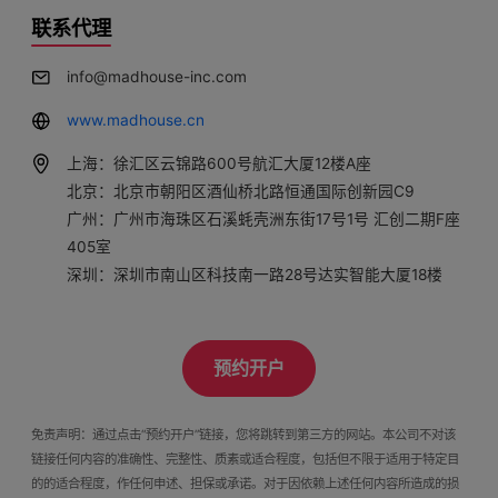
联系代理
info@madhouse-inc.com
www.madhouse.cn
上海：徐汇区云锦路600号航汇大厦12楼A座
北京：北京市朝阳区酒仙桥北路恒通国际创新园C9
广州：广州市海珠区石溪蚝壳洲东街17号1号 汇创二期F座
405室
深圳：深圳市南山区科技南一路28号达实智能大厦18楼
预约开户
免责声明：通过点击“预约开户”链接，您将跳转到第三方的网站。本公司不对该
链接任何内容的准确性、完整性、质素或适合程度，包括但不限于适用于特定目
的的适合程度，作任何申述、担保或承诺。对于因依赖上述任何内容所造成的损