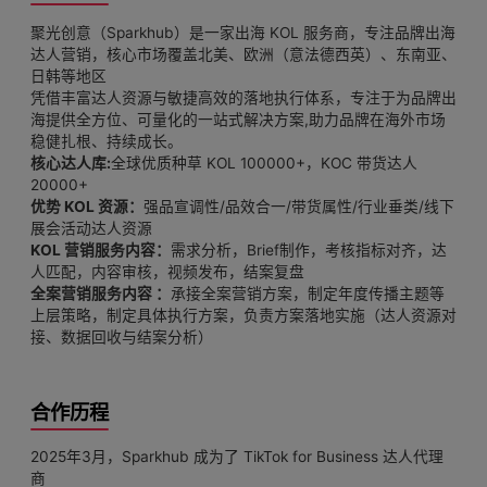
聚光创意（Sparkhub）是一家出海 KOL 服务商，专注品牌出海
达人营销，核心市场覆盖北美、欧洲（意法德西英）、东南亚、
日韩等地区
凭借丰富达人资源与敏捷高效的落地执行体系，专注于为品牌出
海提供全方位、可量化的一站式解决方案,助力品牌在海外市场
稳健扎根、持续成长。
核心达人库:
全球优质种草 KOL 100000+，KOC 带货达人
20000+
优势 KOL 资源：
强品宣调性/品效合一/带货属性/行业垂类/线下
展会活动达人资源
KOL 营销服务内容：
需求分析，Brief制作，考核指标对齐，达
人匹配，内容审核，视频发布，结案复盘
全案营销服务内容 ：
承接全案营销方案，制定年度传播主题等
上层策略，制定具体执行方案，负责方案落地实施（达人资源对
接、数据回收与结案分析）
合作历程
2025年3月，Sparkhub 成为了 TikTok for Business 达人代理
商