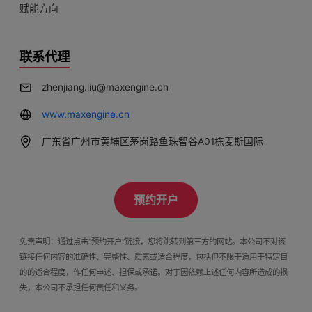
赋能方向
联系代理
zhenjiang.liu@maxengine.cn
www.maxengine.cn
广东省广州市黄埔区茅岗路鱼珠智谷A01栋麦斯国际
预约开户
免责声明：通过点击“预约开户”链接，您将跳转到第三方的网站。本公司不对该
链接任何内容的准确性、完整性、质素或适合程度，包括但不限于适用于特定目
的的适合程度，作任何申述、担保或承诺。对于因依赖上述任何内容所造成的损
失，本公司不承担任何责任和义务。