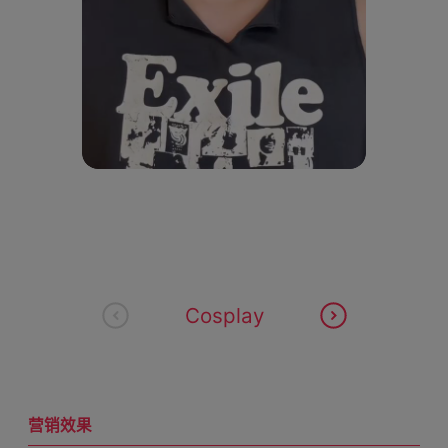
y
V
i
d
e
o
Cosplay
营销效果