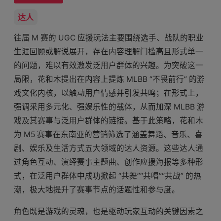
达人
往届 M 赛的 UGC 应援玩法主要围绕选手、战队的职业
生涯回顾或解说展开，存在内容理解门槛高且形式单一
的问题，难以有效激发泛用户群体的兴趣。为突破这一
局限，花和木提出在内容上提炼 MLBB “不畏前行” 的游
戏文化内核，以触动用户情感并引发共鸣；在形式上，
强调采用多元化、强娱乐性的载体，从而加深 MLBB 游
戏及其赛事与泛用户群体的链接。基于此策略，花和木
为 M5 赛事在东南亚的营销筛选了涵盖舞蹈、音乐、喜
剧、娱乐及生活方式五大领域的达人资源。这些达人通
过角色互动、演绎赛事主题曲、创作应援海报等多种形
式，在泛用户群体中成功掀起 “共舞”“共唱”“共战” 的热
潮，极大地提升了赛事节点的话题性和参与度。
角色既是游戏的灵魂，也是驱动玩家互动的关键因素之