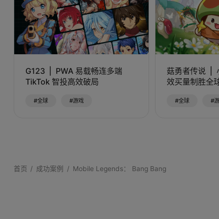
G123
PWA 易载畅连多端
菇勇者传说
TikTok 智投高效破局
效买量制胜全
#全球
#游戏
#全球
#
首页
成功案例
Mobile Legends： Bang Bang