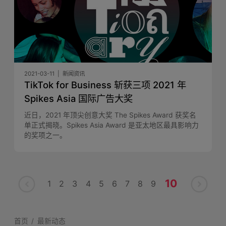
2021-03-11
新闻资讯
TikTok for Business 斩获三项 2021 年
Spikes Asia 国际广告大奖
近日，2021 年顶尖创意大奖 The Spikes Award 获奖名
单正式揭晓。Spikes Asia Award 是亚太地区最具影响力
的奖项之一。
10
1
2
3
4
5
6
7
8
9
首页
最新动态