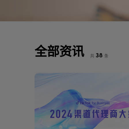
全部资讯
38
共
条