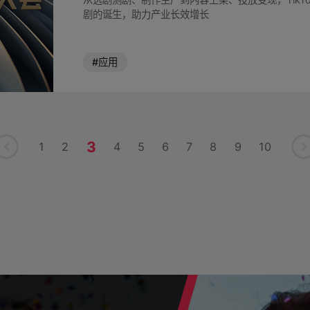
剧的诞生，助力产业长效增长
#应用
3
1
2
4
5
6
7
8
9
10